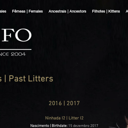
ales
Fêmeas | Females
Ancestrais | Ancestors
Filhotes | Kittens
A
| Past Litters
2016 | 2017
Ninhada I2 | Litter I2
Nascimento | Birthdate:
15 dezembro 2017