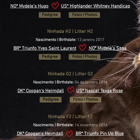
NO* Mydele's Hugo
US* Highlander Whitney Handicap
Pedigree
Fotos | Photos
Ninhada H2 | Litter H2
Nascimento | Birthdate:
13 janeiro 2017
BR* Triunfo Yves Saint Laurent
NO* Mydele's Saga
Pedigree
Fotos | Photos
Ninhada G2 | Litter G2
Nascimento | Birthdate:
04 dezembro 2016
DK* Coogan's Heimdall
US* Nascat Texas Rose
Pedigree
Fotos | Photos
Ninhada F2 | Litter F2
Nascimento | Birthdate:
14 novembro 2016
DK* Coogan's Heimdall
BR* Triunfo Pin Up Blue