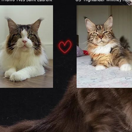
 Triunfo Yves Saint Laurent
US* Highlander Whitney Hand
BR* Triunfo Xerazade