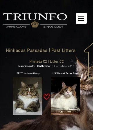
Ninhadas Passadas | Past Litters
Ninhada C2 | Litter C2
Nascimento | Birthdate:
01 outubro 2015
BR* Triunfo Anthony
US* Nascat Texas Rose
BR* Triunfo Carolina Herrera