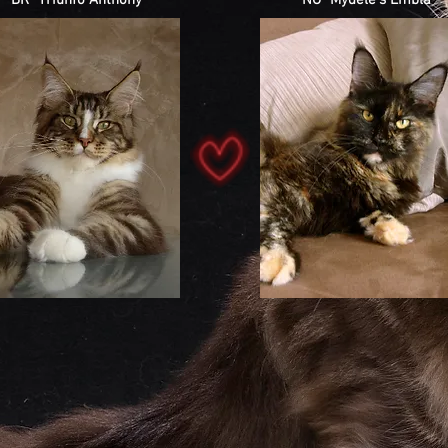
BR* Triunfo Anthony
NO* Mydele's Embla
BR* Triunfo Donna Summer