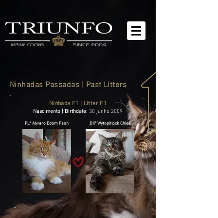
Ninhadas Passadas | Past Litters
Ninhada F1 | Litter F1
Nascimento | Birthdate:
30 junho 2009
PL* Alwaro Edom Faon
DK* Wytopitlock Chloé
BR* Triunfo Ferdinand