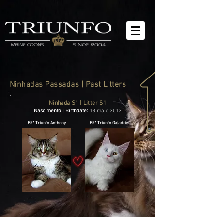
Ninhadas Passadas | Past Litters
Ninhada S1 | Litter S1
Nascimento | Birthdate:
18 maio 2012
BR* Triunfo Anthony
BR* Triunfo Galadriel
BR* Triunfo Sgt. Pepper